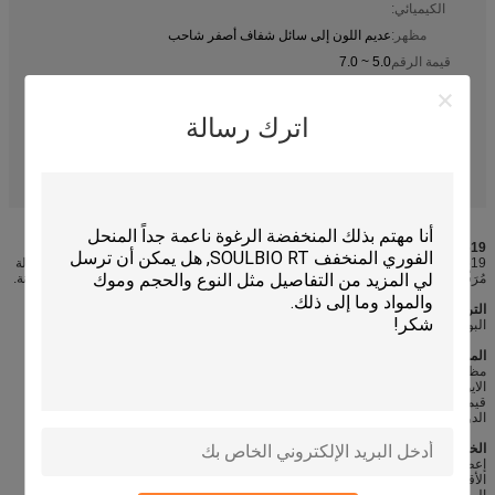
الكيميائي:
مظهر:
عديم اللون إلى سائل شفاف أصفر شاحب
قيمة الرقم
5.0 ~ 7.0
الهيدروجيني:
الأيونية:
الكاتيون الضعيف
اترك رسالة
مدة الصلاحية:
6 أشهر
السيليكون المقاوم للقشرة
بلوك فلوسي مرنة السيليكون PH 5.0
تسليط الضوء:
,
,
بلوك فلفي مرنة السيليكون PH 7.0
SILISOFT GB-HQ619 ((السلسولة الشحومية والمرنة)
GB-HQ619 هو نوع جديد من السيليكون الكتل، لديها بنية جزئية جديدة، البوليستر المعدلة
مُرَقّق السيليكون البوليكوبوليمري، الأقمشة النهائية لديها شعور جيد باليد الرخوة والمرنة.
التركيب الكيميائي
البوليمرات الأعضائية المتعددة الكتل الجديدة
المواصفات التقنية
مظهر: سائل شفاف بلا لون إلى أصفر شاحب
الايونية:كتيونية ضعيفة
قيمة الحموضة: 5.0 ~ 7.0
الدولول: قابل للذوبان في الماء
الخصائص
إعطاء التشطيب الرقيق والمرن من البطانية والفلانيل والخيوط المرجانية وغيرها من
الأقمشة الخيوطية.
المستخدمة في سترات، خيوط وأقمشة أخرى.