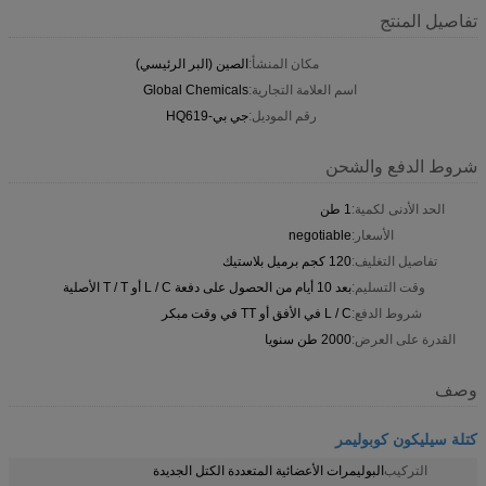
تفاصيل المنتج
مكان المنشأ:
الصين (البر الرئيسي)
اسم العلامة التجارية:
Global Chemicals
رقم الموديل:
جي بي-HQ619
شروط الدفع والشحن
الحد الأدنى لكمية:
1 طن
الأسعار:
negotiable
تفاصيل التغليف:
120 كجم برميل بلاستيك
وقت التسليم:
بعد 10 أيام من الحصول على دفعة L / C أو T / T الأصلية
شروط الدفع:
L / C في الأفق أو TT في وقت مبكر
القدرة على العرض:
2000 طن سنويا
وصف
كتلة سيليكون كوبوليمر
التركيب
البوليمرات الأعضائية المتعددة الكتل الجديدة