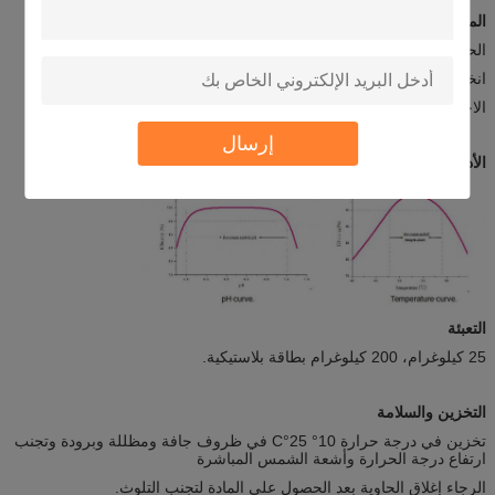
المزايا
الحموضة العريضة (4.5-7.0)
انخفاض الوزن وفقدان القوة
الاحتفاظ بالألوان بشكل أفضل
إرسال
الأداء
التعبئة
25 كيلوغرام، 200 كيلوغرام بطاقة بلاستيكية.
التخزين والسلامة
تخزين في درجة حرارة 10° 25°C في ظروف جافة ومظللة وبرودة وتجنب
ارتفاع درجة الحرارة وأشعة الشمس المباشرة
الرجاء إغلاق الحاوية بعد الحصول على المادة لتجنب التلوث.