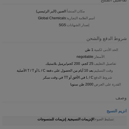
مكان المنشأ:
الصين (البر الرئيسي)
اسم العلامة التجارية:
Global Chemicals
إصدار الشهادات:
SGS
شروط الدفع والشحن
الحد الأدنى لكمية:
1 طن
الأسعار:
negotiable
تفاصيل التغليف:
25 كجم، 200 كجم/برميل بلاستيك.
وقت التسليم:
بعد 10 أيام من الحصول على دفعة L / C أو T / T الأصلية
شروط الدفع:
L / C في الأفق أو TT في وقت مبكر
القدرة على العرض:
2000 طن سنويا
وصف
انزيم النسيج
الإنزيمات النسيجية
إنزيمات للمنسوجات
تسليط الضوء:
,