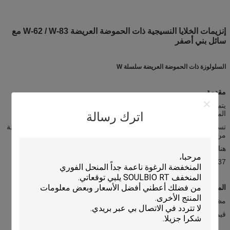
إنزيمات الخلايا النسيجية ذات الحموضة العريضة W-62 / W-83 مع
سائل بني أصفر
السلولوزة ذات الحموضة العريضة سلسلة W
مقدمة
يتم إنتاج سلسلة سيلولوزات W ذات الحموضة العريضة من خلال التخمير
المغمور بالميكروبات.
اترك رسالة
تستخدم في معالجة البوليسة الحيوية للقطن والكتان والمنسوجات المختلطة
من القطن للحصول على نسيج سلس
هناك خمسة منتجات في هذه السلسلة، وهي W-62، W-83، W-112,
W-237 و W-457 على التوالي
المواصفات الفيزيائية والكيميائية
مظهر: سائل أصفر فاتح أو أصفر بني
قيمة الحموضة: 5.0~5.2