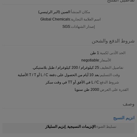
مكان المنشأ:
الصين (البر الرئيسي)
اسم العلامة التجارية:
Global Chemicals
إصدار الشهادات:
SGS
شروط الدفع والشحن
الحد الأدنى لكمية:
1 طن
الأسعار:
negotiable
تفاصيل التغليف:
25 كيلوغرام / 200 كيلوغرام / طبل بلاستيكي.
وقت التسليم:
بعد 10 أيام من الحصول على دفعة L / C أو T / T الأصلية
شروط الدفع:
L / C في الأفق أو TT في وقت مبكر
القدرة على العرض:
2000 طن سنويا
وصف
انزيم النسيج
الإنزيمات النسيجية
إنزيم السليلاز
تسليط الضوء:
,