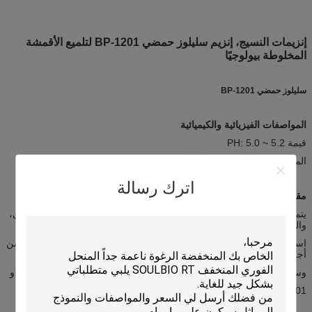
إنزيمات النسيج، إنزيم سليلوز حمضي BP-1201 لتلميع الأقمشة
المخلوطة بيولوجيًا
سليلوز حمضي BP-1201
المواصفات الفيزيائية والكيميائية
قيمة PH: 5.0 ~ 5.2
المظهر: سائل أصفر فاتح أو أصفر بني
اترك رسالة
مقدمة
يتم إنتاج سلسلة سليلوز حمضي BP عن طريق التخمير المغمور الميكروبي،
والذي يمكن
استخدامه لمعالجة التلميع البيولوجي للقطن والكتان والأقمشة المخلوطة من
أجل الحصول على ملمس ناعم
وسطح حاد للخطوط. هناك أربعة منتجات متاحة، وهي BP-601 و BP-801 و
BP-1201 و
BP-1401 على التوالي.