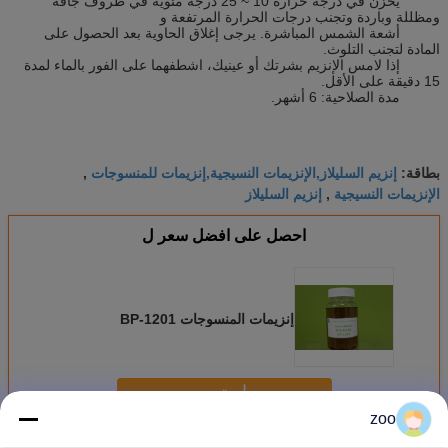
يُخزن في درجة حرارة 10 ~ 25 درجة مئوية في ظروف جافة
ومظللة وباردة وتجنب درجات الحرارة المرتفعة و
أشعة الشمس المباشرة. يرجى إغلاق الحاوية بعد الحصول على
المادة لتجنب التلوث.
إذا لامس الإنزيم بشرتك أو عينيك، اشطفهما على الفور بالماء لمدة
15 دقيقة على الأقل.
مدة الصلاحية: 6 أشهر.
إنزيم السليلاز,الإنزيمات النسيجية,إنزيمات للمنسوجات
بطاقة:
,
الإنزيمات النسيجية
إنزيم السليلاز
,
احصل على افضل سعر ل
إنزيمات المنسوجات BP-1201
استمر
zoo
انزيم النسيج