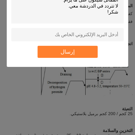
المزايا
كفاءة عالية
فقدان منخفض للوزن والقوة
اتجاهات الاستخدام
إرسال
التعبئة
25 كجم / 200 كجم برميل بلاستيكي.
التخزين والسلامة