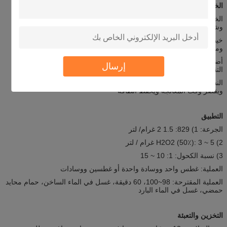
الخصائص
الخيوط القطنية والنسيج الخزف المعالج مع 829 لديها هيدروفيلية عالية
وشعرية ومستوى الصبغة أعلى بنسبة 5 ~ 10٪ من العملية التقليدية
خيط القطن المعالجة ، النسيج الحياكة لديها بيضاء عالية ، سطح ناعم ،
ومقبض كامل وناعمة
أضرار أقل للألياف القطنية وخسارة أقل في الوزن (0.5 ~ 1٪) من العملية
إرسال
التقليدية
النسيج بعد التنظيف والبيضاء أسهل في التنظيف ، ويقصر أوقات الغسيل ،
ويقصر وقت المعالجة ويحفظ الطاقة
التطبيق
الجرعة: 1) 829: 1.5 2 غرام/ لتر
2) H2O2 (50٪): 3 ~ 5 غرام / لتر
3) نسبة الكحول: 1: 10 ~ 15
العملية: غطس واحد ووسادة واحدة أو غطسين ووسادات
العملية المقترحة: 98~100، 60 دقيقة، غسل في الماء الساخن، حمام محايد
حمضي، غسل في الماء البارد
التخزين والتعبئة