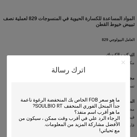
المواد المساعدة للكسارة الحيوية في المنسوجات 829 لعملية نصف
تبييض خيوط القطن
العامل البيولوجي 829
التركيب الكيميائي
مكونات من المواد السطحيّة
اترك رسالة
مجال التطبيق
تستخدم في عملية نصف التبييض للخيوط القطنية والمنسوجات
المواصفات التقنية
مظهر: مسحوق أبيض أو أصفر شاحب
قيمة PH: 11.5 ± 0.5 (حلول 0.1٪)
قابلية الذوبان: محلول في الماء عند درجة حرارة الغرفة