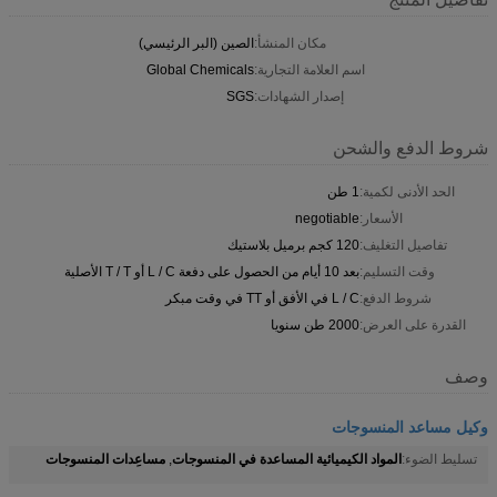
مكان المنشأ:
الصين (البر الرئيسي)
اسم العلامة التجارية:
Global Chemicals
إصدار الشهادات:
SGS
شروط الدفع والشحن
الحد الأدنى لكمية:
1 طن
الأسعار:
negotiable
تفاصيل التغليف:
120 كجم برميل بلاستيك
وقت التسليم:
بعد 10 أيام من الحصول على دفعة L / C أو T / T الأصلية
شروط الدفع:
L / C في الأفق أو TT في وقت مبكر
القدرة على العرض:
2000 طن سنويا
وصف
وكيل مساعد المنسوجات
المواد الكيميائية المساعدة في المنسوجات
مساعِدات المنسوجات
تسليط الضوء:
,