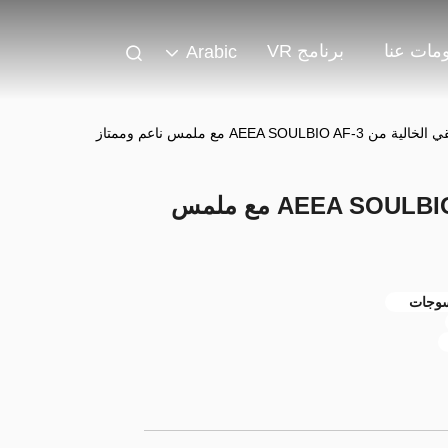
مات عنا
برنامج VR
Arabic
AEEA SOULBIO AF مع ملمس ناعم وممتاز
رقائق المنقي الخالية من AEEA SOULBIO AF-3 مع ملمس
نسوجات