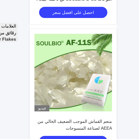
والسلسلة والامتلاء الشعور اليد
احصل على افضل سعر
العلامات
رقائق من المكثف
r Flakes
فيديو
منعم القماش الموجب الضعيف الخالي من
AEEA لصناعة المنسوجات