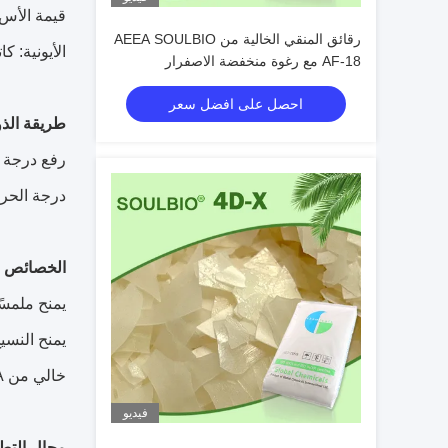
قيمة الأس الهيدروجيني
رقائق المنقي الخالية من AEEA SOULBIO
الأيونية: ك
AF-18 مع رغوة منخفضة الاصفرار
ومنخفضة اللزوجة
احصل على افضل سعر
طريقة الذو
درجة الحرارة تدريجياً إلى 60-70
الخصائص
يمنح ملمسًا
يمنح النسي
خالي من AEEA
فيديو
مجال التط