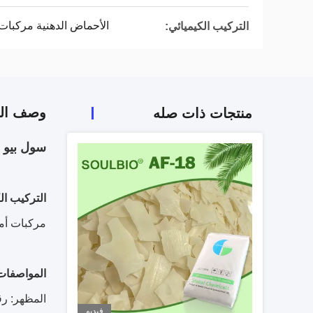
الأحماض الدهنية مركبات 
التركيب الكيميائي:
وصف الم
منتجات ذات صله
سول بيو AF-3 (خالي من AEEA)
التركيب ال
مركبات أمي
المواصفات 
المظهر: رق
فيديو