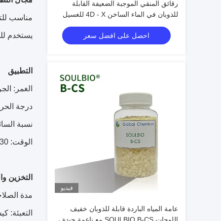
رقائق المنقي الموجبة الضعيفة القابلة
للذوبان في الماء الساخن 4D - X للغسيل
مناسب للتش
الأصفر الباهت
يستخدم لل
احصل على افضل سعر
التطبيق
الغمر: الجرعة: 3 ~ 8٪ (من وزن المادة ا
درجة الحرارة: 40 ~ 50 د
نسبة السائل: 1:10
الوقت: 30 دقيقة
التخزين وال
فيديو
مدة الصلاحية: 12 شهرًا عند التخزين في مستود
عامة المياه الباردة قابلة للذوبان خفيف
التعبئة: كي
اللوحات SOULBIO B-CS مع ناعمة جيدة ،