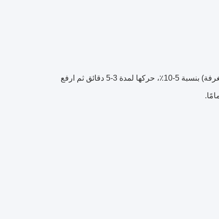
رفع درجة الحرارة: تحت التحريك، أضف الرقائق تدريجياً إلى الماء (درجة حرارة الغرفة) بنسبة 5-10٪، حركها لمدة 3-5 دقائق ثم ارفع