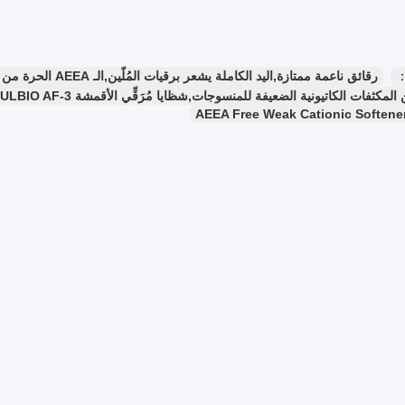
：
رقائق ناعمة ممتازة,اليد الكاملة يشعر برقيات المُلّين,الـ AEEA الحرة من النباتات الضعيفة الكاتيونية
ات الكاتيونية الضعيفة للمنسوجات,شظايا مُرَقِّي الأقمشة SOULBIO AF-3,رقائق مخففة مجانية مع شعور كامل باليد
AEEA Free Weak Cationic Softene