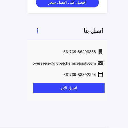
احصل على افضل سعر
اتصل بنا
86-769-86290888
overseas@globalchemicalsintl.com
86-769-83392294
اتصل الآن