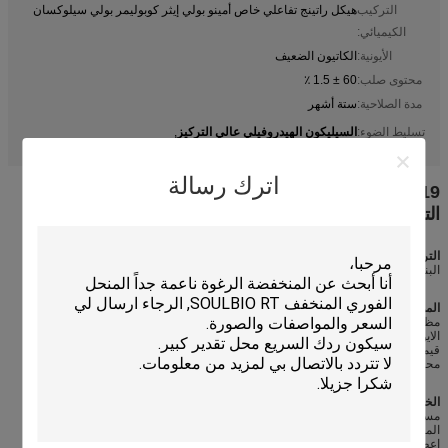
التركيب
هيكل راتينج تفاعلي خاص أمينو بولي إيثر كوبوليمر بولي سيلوكسان
الكيميائي:
الأيونية:
الكاتيون الضعيف
محتوى صلب:
60 ± 1.5 ٪
مدة الصلاحية:
ستة أشهر
السيليكون الهيدروفيلي عالي التركيز
تسليط الضوء:
,
السيليكون الهيدروفيلي عالي التركيز للقطن
اترك رسالة
SILISOFT GB-HQ119 (السيليكون الهيدروفيلي عالي
التركيز)
التركيب الكيميائي
البنية التفاعلية الخاصة- الراتنج البوليسيلوكسان أمينو بوليتر كوبوليمر
المواصفات التقنية
مظهر: سائل شبه شفاف من غير ملون إلى أصفر فاتح
الايونية:كتيونية ضعيفة
قيمة الحموضة:4.5 ¢65
محتويات صلبة: 60±1.5%
الخصائص
مستحلبات السيليكون الهيدروفيلية عالية التركيز، مع استقرار ممتاز ((مقاومة للحرارة،
المقاومة للقليات، المقاومة للقشر، استقرار التخفيف، سهلة لإعادة الصبغة) ؛
إعطاء النسيج المعالجة مع نمط المقبض الفائق الشعر والمرنة & ناعمة ؛