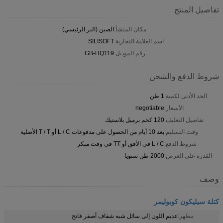
تفاصيل المنتج
مكان المنشأ:
الصين (البر الرئيسي)
اسم العلامة التجارية:
SILISOFT
رقم الموديل:
GB-HQ119
شروط الدفع والشحن
الحد الأدنى لكمية:
1 طن
الأسعار:
negotiable
تفاصيل التغليف:
120 كجم برميل بلاستيك
وقت التسليم:
بعد 10 أيام من الحصول على مدفوعات L / C أو T / T الأصلية
شروط الدفع:
L / C في الأفق أو TT في وقت مبكر
القدرة على العرض:
2000 طن سنويا
وصف
كتلة سيليكون كوبوليمر
مظهر:
عديم اللون إلى سائل شبه شفاف أصفر فاتح