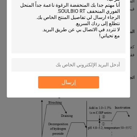
المظهر: سائل أصفر فاتح أو أصفر بني
قيمة PH: 5.0 ~ 5.2
المزايا
كفاءة عالية
فقدان منخفض للوزن والقوة
اتجاه الاستخدام
إرسال