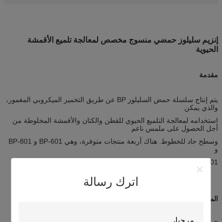
إنزيم سليلوز حمضي منسوج مخصص لمعالجة تلميع الأقمشة
الحيوية
مقدمة
يتم إنتاج سلسلة حمض السليلوز BP عن طريق التخمير الميكروبي المغمور،
والذي يمكن
استخدامه لمعالجة التلميع الحيوي للقطن والكتان والأقمشة المخلوطة من
أجل الحصول على ملمس ناعم
وسطح حاد للخطوط. هناك أربعة منتجات متوفرة، وهي BP-601 و BP-801
و
BP-1201 و BP-1401 على التوالي.
اترك رسالة
المواصفات الفيزيائية والكيميائية