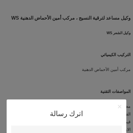
وكيل مساعد لترقية النسيج ، مركب أمين الأحماض الدهنية WS
وكيل الشعر WS
التركيب الكيميائي
مركب أمين الأحماض الدهنية
المواصفات التقنية
مظهر: سائل لزج أبيض أو أصفر شاحب مع لون اللؤلؤ
اترك رسالة
القابلية للذوبان: محلول في الماء البارد أو الساخن في أي نسبة
قيمة PH: 6 ~ 7
الايونية: كاتيونية