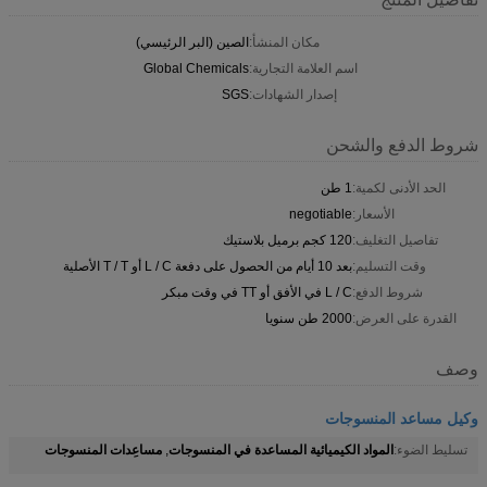
مكان المنشأ:
الصين (البر الرئيسي)
اسم العلامة التجارية:
Global Chemicals
إصدار الشهادات:
SGS
شروط الدفع والشحن
الحد الأدنى لكمية:
1 طن
الأسعار:
negotiable
تفاصيل التغليف:
120 كجم برميل بلاستيك
وقت التسليم:
بعد 10 أيام من الحصول على دفعة L / C أو T / T الأصلية
شروط الدفع:
L / C في الأفق أو TT في وقت مبكر
القدرة على العرض:
2000 طن سنويا
وصف
وكيل مساعد المنسوجات
المواد الكيميائية المساعدة في المنسوجات
مساعِدات المنسوجات
تسليط الضوء:
,