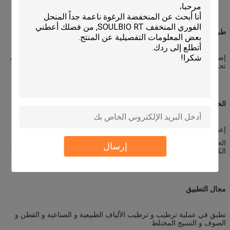
طريقة الذوبان
إضافة WS (10 ~ 50٪) في الماء البارد أو الساخن (60 ~ 70 درجة مئوية) ،
تحريك الخليط حتى يذوب تماما و grt معجون متساوية، ثم تبريده.
الخصائص
إعطاء يد ناعمة وكاملة للنسيج
الخيوط الصوفية المعالجة والبلوزة المصنوعة من الصوف ذات الشعور باليد
إرسال
الكامل والمرن
مجال التطبيق
تطبق في عملية ترطيب و ترطيب الألياف الطبيعية و الصناعية و القطن و
الصوف و النسيج المختلط