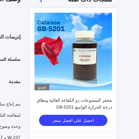
إنزيمات ال
سلسلة السلي
مقدمة
فيديو
محفز المنسوجات ذو الكفاءة العالية ونطاق
يتم إنتاج سلسلة السلي
درجة الحرارة الواسع GB-5201
لمعالجة الت
احصل على افضل سعر
وحدة وضوح الخط
W-237 و W-457 على التوالي.