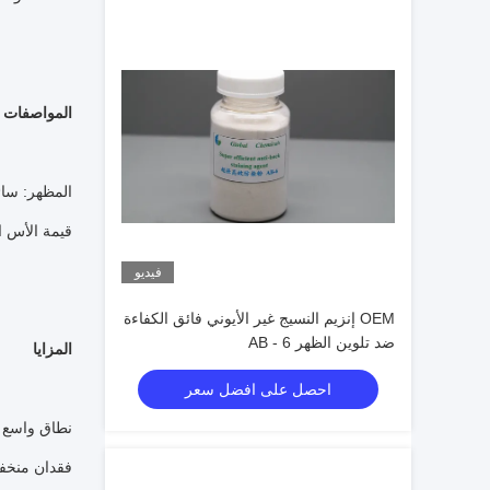
المواصفات ال
المظهر: سائ
قيمة الأس الهيد
فيديو
OEM إنزيم النسيج غير الأيوني فائق الكفاءة
ضد تلوين الظهر AB - 6
المزايا
احصل على افضل سعر
نطاق واسع لدر
فقدان منخف