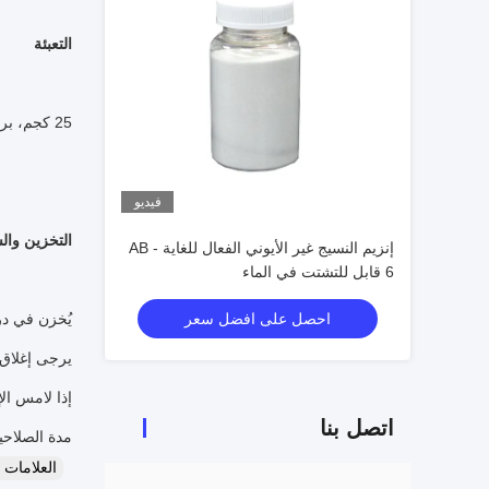
التعبئة
25 كجم، برميل بلاستيكي 200 كجم.
فيديو
التخزين وال
إنزيم النسيج غير الأيوني الفعال للغاية AB -
6 قابل للتشتت في الماء
احصل على افضل سعر
يُخزن في درجة حرارة 10 ～ 25 درجة مئوية في ظروف جافة ومظللة 
يرجى إغلاق 
إذا لامس الإنزي
اتصل بنا
مدة الصلاحية: 6 أ
العلامات