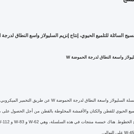
نسيج السائلة للتلميع الحيوي، إنتاج إنزيم السليولاز واسع النطاق لدرجة
ولاز واسعة النطاق لدرجة الحموضة W
ولاز واسعة النطاق لدرجة الحموضة W عن طريق التخمير الميكروبي المغمور. يمكن استخدامها
لميع الحيوي للقطن والكتان والأقمشة المخلوطة بالقطن من أجل الحصول على 
وط. هناك خمسة منتجات في هذه السلسلة، وهي W-62 و W-83 و W-112 و