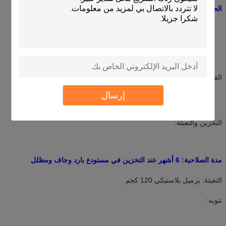
الحشو: الجرعة: 10～15/لتر (DSY-821S)
درجة الحرارة: درجة حرارة الغرفة
العملية: غمس واحد وتوسيد واحد أو غمسين وتوسيدين
الغمس: الجرعة: 2～5٪ (o.w.f) (DSY-821S)
درجة الحرارة: 30～40℃
إرسال
النسبة: 1:10～15
الوقت: 30 دقيقة
التخزين والتعبئة:
مدة الصلاحية: 6 أشهر عند التخزين في مستودع بارد وجاف ومظلل
التعبئة: برميل بلاستيكي 120 كجم
تنويه: