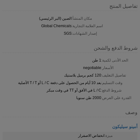
تفاصيل المنتج
مكان المنشأ:
الصين (البر الرئيسي)
اسم العلامة التجارية:
Global Chemicals
إصدار الشهادات:
SGS
شروط الدفع والشحن
الحد الأدنى لكمية:
1 طن
الأسعار:
negotiable
تفاصيل التغليف:
120 كجم برميل بلاستيك
وقت التسليم:
بعد 10 أيام من الحصول على دفعة L / C أو T / T الأصلية
شروط الدفع:
L / C في الأفق أو TT في وقت مبكر
القدرة على العرض:
2000 طن سنويا
وصف
أمينو سيليكون
ميزة:
انخفاض الاصفرار