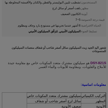
المستخدمون:
تشطيب تليين البوليستر والقطن والكتان والأقمشة المخلوطة بها
مظهر:
باهت أصفر أو سائل لزج
أيونية:
الكاتيون الضعيف
قيمة درجة الحموضة:
5~7
الحياة الافتراضية:
6 أشهر عندما تخزينها في مستودع بارد وجاف ومظلوم
السيليكون الأميني
مُرَقّق السيليكون الأميني
تسليط الضوء:
,
شعور اليد الجيد زيت السيليكون سائل أصفر شاحب أو شفاف منعمات السيليكون
للمنسوجات
DSY-821S
هو
سيليكون مشترك متعدد المكونات خاص مع مقاومة جيدة
للأملاح والقلويات، ومقاومة للأيونات والماء العسر.
معلومات اساسية:
التركيب الكيميائي
سيليكون مشترك متعدد المكونات خاص
المظهر
سائل لزج أصفر شاحب أو شفاف
الأيونية
ضعيف الأيونية