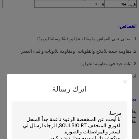
قيمة PH
5～7
الخصائص:
1. يضفي على القماش ملمسًا ناعمًا ورقيقًا وسلسًا ومرنًا
2. مقاومة جيدة للأملاح والقلويات، ومقاومة للأيونات والماء العسر
3. ثبات جيد في مقاومة الحرارة
4. اصفرار منخفض
اترك رسالة
مجال التطبيق:
يطبق على التشطيب المنعم للبوليستر والقطن والكتان وموادها المخلوطة
بما في ذلك الغزل والسترات والجوارب؛ مناسب أيضًا لتنعيم مصنع الغسيل
تطبيق: