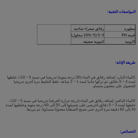
المواصفات التقنية:
مظهره
رقائق صفراء شاحبة
قيمة PH
3~5 (5~10% محلول)
الأيونية
كتيونية ضعيفة
طريقة الإذابة:
1الماء البارد: إضافة رقائق في الماء (30 درجة مئوية) تدريجيا في نسبة 5 ~ 10٪، خلطها
لمدة 3 ~ 5 دقائق، ثم تركها جانبا لمدة 1 ~ 2 ساعة، خلط الخليط مرة أخرى تدريجيا
للحصول على معجون متساو.
2الماء الدافئ: إضافة رقائق في الماء (درجة حرارة الغرفة) تدريجيا في نسبة 5 ~ 10٪،
خلطها لمدة 3 ~ 5 دقائق،احرصي على تحميلها إلى 50 إلى 60 درجة مئوية وخلطيها لمدة
30 إلى 60 دقيقة مرة أخرى حتى تصبح الشظايا معجونًا متساويًا، ثم تبردها.
الخصائص: