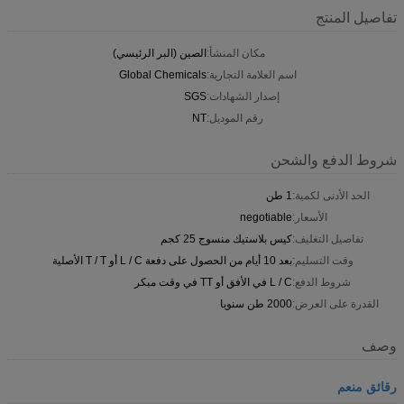
تفاصيل المنتج
مكان المنشأ:
الصين (البر الرئيسي)
اسم العلامة التجارية:
Global Chemicals
إصدار الشهادات:
SGS
رقم الموديل:
NT
شروط الدفع والشحن
الحد الأدنى لكمية:
1 طن
الأسعار:
negotiable
تفاصيل التغليف:
كيس بلاستيك منسوج 25 كجم
وقت التسليم:
بعد 10 أيام من الحصول على دفعة L / C أو T / T الأصلية
شروط الدفع:
L / C في الأفق أو TT في وقت مبكر
القدرة على العرض:
2000 طن سنويا
وصف
رقائق منعم