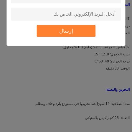
التطبيق:
1الحشوة: الجرعة: 20 ~ 30 غرام/ لتر (10٪ محلول)
درجة الحرارة: 30~40°C
إرسال
العملية: غطس واحد ووسادة واحدة أو غطسين ووسادات
2الغطس: الجرعة: 3~8% (مادة) (10% محلول)
نسبة الكحول: 1:10 ~ 15
درجة الحرارة: 40~50°C
الوقت: 30 دقيقة
التخزين والتعبئة:
مدة الصلاحية: 12 شهرًا عند تخزينها في مستودع بارد وجاف ومظلم
التعبئة: 25 كجم كيس بلاستيكي