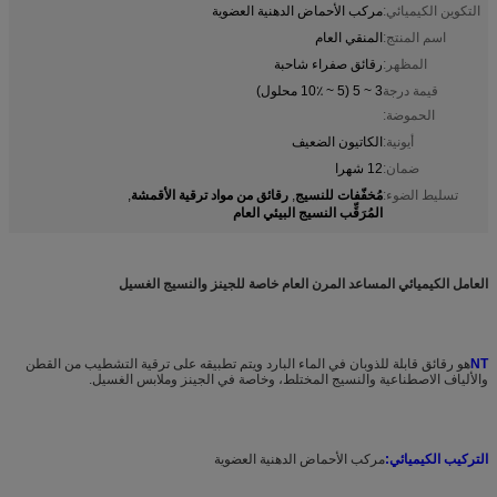
التكوين الكيميائي:
مركب الأحماض الدهنية العضوية
اسم المنتج:
المنقي العام
المظهر:
رقائق صفراء شاحبة
قيمة درجة
3 ~ 5 (5 ~ 10٪ محلول)
الحموضة:
أيونية:
الكاتيون الضعيف
ضمان:
12 شهرا
مُخفّفات للنسيج
رقائق من مواد ترقية الأقمشة
تسليط الضوء:
,
,
المُرَقِّب النسيج البيئي العام
العامل الكيميائي المساعد المرن العام خاصة للجينز والنسيج الغسيل
NT
هو رقائق قابلة للذوبان في الماء البارد ويتم تطبيقه على ترقية التشطيب من القطن
والألياف الاصطناعية والنسيج المختلط، وخاصة في الجينز وملابس الغسيل.
التركيب الكيميائي:
مركب الأحماض الدهنية العضوية