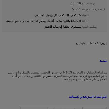
درجة حرارة:
50 ~ 55
قيمة درجة الحموضة:
5.0-51
التعبئة:
25 كجم/200 كجم لكل برميل بلاستيكي
ملكية:
الاحتفاظ باللون بشكل أفضل ويمكن استخدامه في حمام الصبغة
مسحوق الخلايا
إنزيمات الجينز
تسليط الضوء:
,
إنزيم NE - 1S للبيوليشينج
مقدمة
يتم إنتاج السيلولوزة المحايدة NE-1S عن طريق التخمير المغمور بالميكروبات والتي
يمكن استخدامها في معالجة البوليسة الحيوية للقطن والكتاننسيج مختلط من أجل
الحصول على سطح ناعم ووضوح خط.
المواصفات الفيزيائية والكيميائية