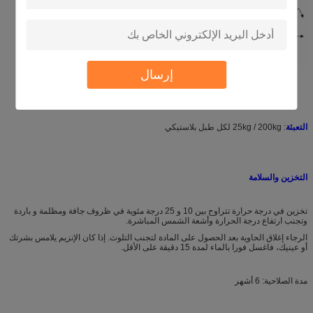
إرسال
التعبئة
: 25kg / 200kg لكل طبل بلاستيكي
التخزين والسلامة
تخزين في درجة حرارة تتراوح بين 10 و 25 درجة مئوية في ظروف جافة ومظلمة و باردة
وتجنب ارتفاع درجة الحرارة وأشعة الشمس المباشرة.
الرجاء إغلاق الحاوية بعد الحصول على المادة لتجنب التلوث. إذا كان الإنزيم يلامس بشرتك
أو عينيك، فاغسل فورا بالماء لمدة 15 دقيقة على الأقل.
مدة الصلاحية: 6 أشهر