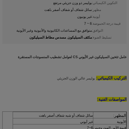
التكوين الكيميائي:
بوليمر ذو وزن جزيئي مرتفع
مظهر:
سائل شفاف أو شفاف أصفر باهت
أيونية:
غير يونيون
قيمة درجة الحموضة:
6 ~ 7
التوافق:
متوافق مع المساعدات الكاتيونية والأنيونية وغير الأيونية
مكثف السيليكون
مسدس مطاط السيليكون
تسليط الضوء:
,
عامل تثخين السيليكون غير الأيوني CS لعوامل تشطيب المنسوجات المستقرة
التركيب الكيميائي:
بوليمر عالي الوزن الجزيئي
المواصفات الفنية:
المظهر:
سائل شفاف أو شبه شفاف أصفر باهت
الأيونية
غير أيوني
قيمة الأس الهيدروجيني
6~7