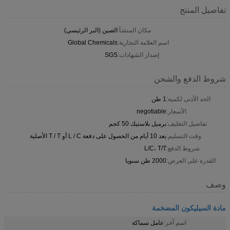
تفاصيل المنتج
مكان المنشأ:
الصين (البر الرئيسي)
اسم العلامة التجارية:
Global Chemicals
إصدار الشهادات:
SGS
شروط الدفع والشحن
الحد الأدنى لكمية:
1 طن
الأسعار:
negotiable
تفاصيل التغليف:
برميل بلاستيك 50 كجم
وقت التسليم:
بعد 10 أيام من الحصول على دفعة L / C أو T / T الأصلية
شروط الدفع:
L/C، T/T
القدرة على العرض:
2000 طن سنويا
وصف
مادة السيليكون المضخمة
اسم آخر:
عامل سماكة