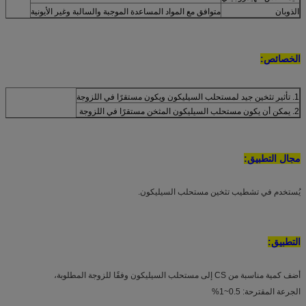
الذوبان
متوافق مع المواد المساعدة الموجبة والسالبة وغير الأيونية
الخصائص:
1. تأثير تثخين جيد لمستحلب السيليكون ويكون مستقرًا في اللزوجة
2. يمكن أن يكون مستحلب السيليكون المثخن مستقرًا في اللزوجة
مجال التطبيق:
يُستخدم في تشطيب تثخين مستحلب السيليكون.
التطبيق:
أضف كمية مناسبة من CS إلى مستحلب السيليكون وفقًا للزوجة المطلوبة،
الجرعة المقترحة: 0.5~1%