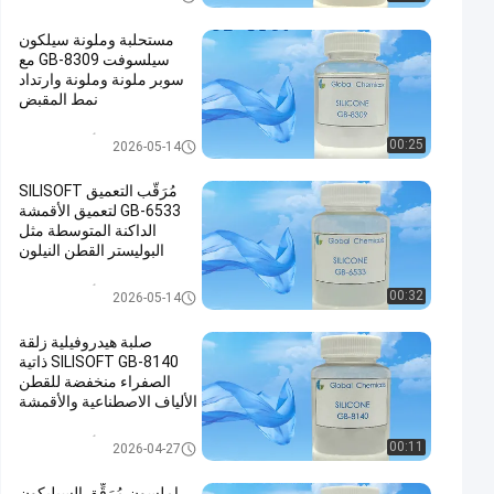
مستحلبة وملونة سيلكون
سيلسوفت GB-8309 مع
سوبر ملونة وملونة وارتداد
نمط المقبض
أمينو سيليكون
00:25
2026-05-14
مُرَقّب التعميق SILISOFT
GB-6533 لتعميق الأقمشة
الداكنة المتوسطة مثل
البوليستر القطن النيلون
الأقمشة السوداء المتصلبة
أمينو سيليكون
00:32
2026-05-14
صلبة هيدروفيلية زلقة
SILISOFT GB-8140 ذاتية
الصفراء منخفضة للقطن
الألياف الاصطناعية والأقمشة
المختلطة خاصة للنساء
أمينو سيليكون
00:11
2026-04-27
إملسون مُرَقِّق السيليكون