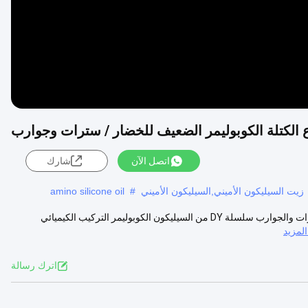
الكتلة الكوبوليمر الضعيف للخضار / سترات وجوارب
اتصل الآن
شارك
زيت السيليكون الأميني,السيليكون الأميني
#
amino silicone oil
زيت السيليكون الأميني الكاتيوني الضعيف من البلوك كوبوليمر لليام / السوترات والجوارب سلسلة DY من السيليكون الكوبوليمر التركيب الكيميائي
لمزيد
اترك رسالة