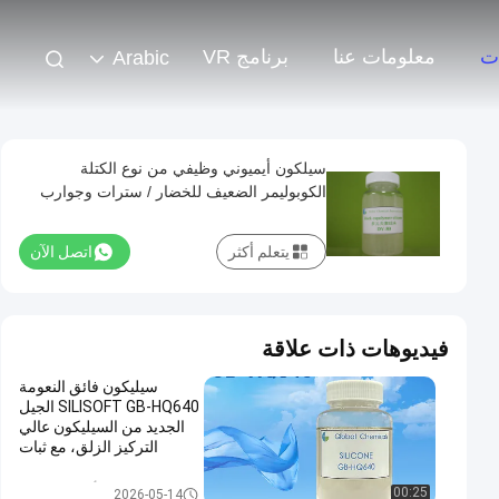
ت
معلومات عنا
برنامج VR
Arabic
سيلكون أيميوني وظيفي من نوع الكتلة
الكوبوليمر الضعيف للخضار / سترات وجوارب
يتعلم أكثر
اتصل الآن
فيديوهات ذات علاقة
سيليكون فائق النعومة
SILISOFT GB-HQ640 الجيل
الجديد من السيليكون عالي
التركيز الزلق، مع ثبات
تخفيف جيد
أمينو سيليكون
00:25
2026-05-14